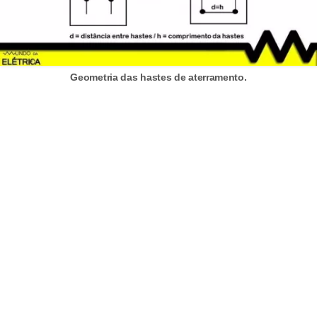
l
e
t
r
Geometria das hastes de aterramento.
i
c
i
d
a
d
e
I
n
s
t