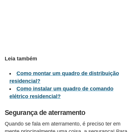
t
o
s
d
e
e
l
Leia também
e
t
Como montar um quadro de distribuição
residencial?
r
Como instalar um quadro de comando
i
elétrico residencial?
c
i
Segurança de aterramento
d
Quando se fala em aterramento, é preciso ter em
a
mente principalmente uma coisa, a segurança! Para