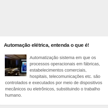
l
é
t
r
i
c
Automação elétrica, entenda o que é!
o
s
Automatização sistema em que os
processos operacionais em fábricas,
C
estabelecimentos comerciais,
o
hospitais, telecomunicações etc. são
n
controlados e executados por meio de dispositivos
c
mecânicos ou eletrônicos, substituindo o trabalho
humano.
e
i