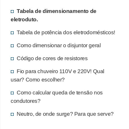
c
Tabela de dimensionamento de
i
eletroduto.
d
a
Tabela de potência dos eletrodomésticos!
d
Como dimensionar o disjuntor geral
e
Código de cores de resistores
F
e
Fio para chuveiro 110V e 220V! Qual
r
usar? Como escolher?
r
Como calcular queda de tensão nos
a
condutores?
m
e
Neutro, de onde surge? Para que serve?
n