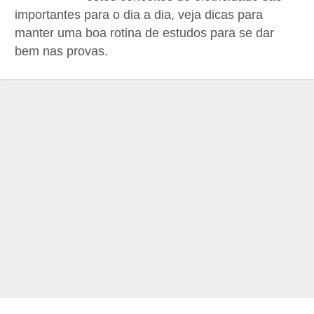
d
importantes para o dia a dia, veja dicas para
e
manter uma boa rotina de estudos para se dar
bem nas provas.
C
u
r
i
o
s
i
d
a
d
e
s
s