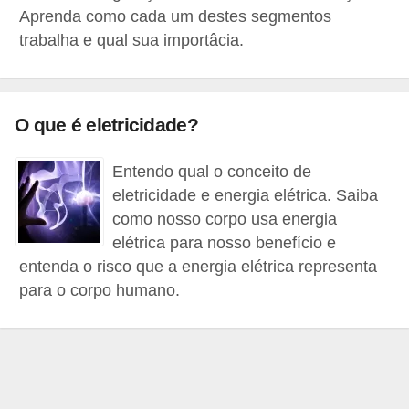
Aprenda como cada um destes segmentos
e
trabalha e qual sua importâcia.
C
u
r
O que é eletricidade?
s
o
Entendo qual o conceito de
s
eletricidade e energia elétrica. Saiba
como nosso corpo usa energia
d
elétrica para nosso benefício e
e
entenda o risco que a energia elétrica representa
e
para o corpo humano.
l
é
t
r