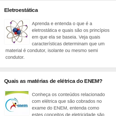
t
Eletroestática
o
s
Aprenda e entenda o que é a
d
eletrostática e quais são os princípios
e
em que ela se baseia. Veja quais
e
características determinam que um
l
material é condutor, isolante ou mesmo semi
e
condutor.
t
r
i
Quais as matérias de elétrica do ENEM?
c
Conheça os conteúdos relacionado
i
com elétrica que são cobrados no
d
exame do ENEM, entenda como
a
estes conceitos de eletricidade são