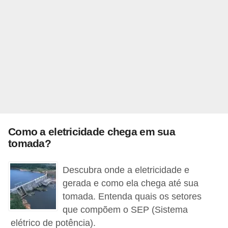
i
c
a
e
m
v
í
d
e
Como a eletricidade chega em sua
o
tomada?
F
Descubra onde a eletricidade e
a
gerada e como ela chega até sua
ç
tomada. Entenda quais os setores
a
que compõem o SEP (Sistema
v
elétrico de potência).