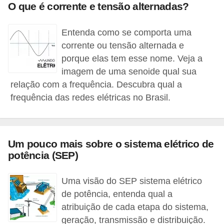
O que é corrente e tensão alternadas?
o
b
Entenda como se comporta uma
r
corrente ou tensão alternada e
e
porque elas tem esse nome. Veja a
e
imagem de uma senoide qual sua
relação com a frequência. Descubra qual a
l
frequência das redes elétricas no Brasil.
e
t
r
Um pouco mais sobre o sistema elétrico de
i
potência (SEP)
c
i
Uma visão do SEP sistema elétrico
d
de potência, entenda qual a
a
atribuição de cada etapa do sistema,
geração, transmissão e distribuição.
d