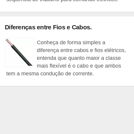
c
o
s
Diferenças entre Fios e Cabos.
C
Conheça de forma simples a
o
diferença entre cabos e fios elétricos,
m
entenda que quanto maior a classe
p
mais flexível é o cabo e que ambos
o
tem a mesma condução de corrente.
n
e
n
t
e
s
e