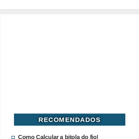
o
c
ê
m
e
s
m
o
–
E
l
e
t
RECOMENDADOS
r
i
Como Calcular a bitola do fio!