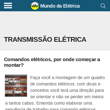
Mundo da Elétrica
C
o
m
a
TRANSMISSÃO ELÉTRICA
n
d
o
Comandos elétricos, por onde começar a
s
montar?
E
l
Faça você a montagem de um quadro
é
de comandos elétricos, com dicas e
conceitos você terá uma direção para
t
se orientar e não se perder em meios
r
a tantos cabos. Entenda como elaborar uma
i
sequência de trabalho para comando elétricos.