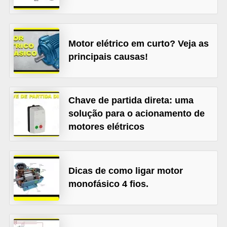
t
o
s
Motor elétrico em curto? Veja as
d
principais causas!
e
e
l
Chave de partida direta: uma
e
solução para o acionamento de
t
motores elétricos
r
i
Dicas de como ligar motor
c
monofásico 4 fios.
i
d
a