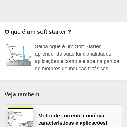
l
é
t
O que é um soft starter ?
r
i
Saiba oque é um Soft Starter,
c
aprendendo suas funcionalidades
o
aplicações e como ele age na partida
s
de motores de indução trifásicos.
C
o
Veja também
n
c
e
Motor de corrente contínua,
i
características e aplicações!