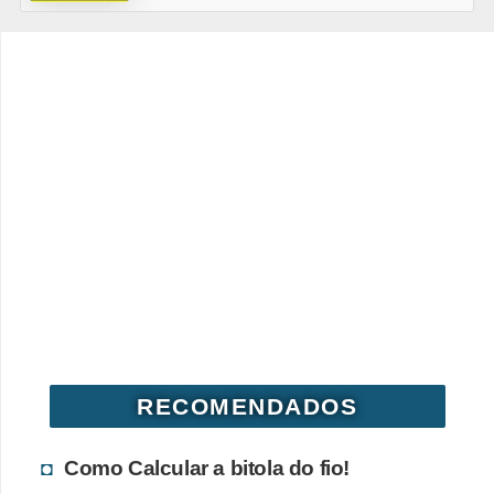
o
b
r
e
e
l
e
t
r
i
c
i
RECOMENDADOS
d
a
Como Calcular a bitola do fio!
d