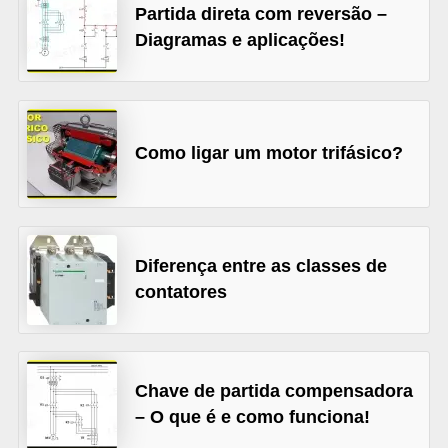
d
Partida direta com reversão –
e
Diagramas e aplicações!
C
u
r
Como ligar um motor trifásico?
i
o
s
i
Diferença entre as classes de
d
contatores
a
d
e
Chave de partida compensadora
s
– O que é e como funciona!
s