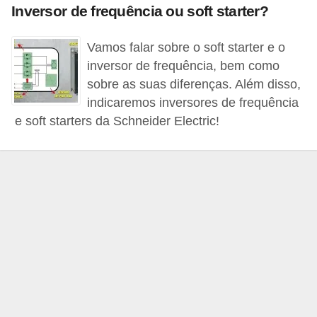
c
Inversor de frequência ou soft starter?
o
Vamos falar sobre o soft starter e o
s
inversor de frequência, bem como
C
sobre as suas diferenças. Além disso,
o
indicaremos inversores de frequência
e soft starters da Schneider Electric!
m
p
o
n
e
n
t
e
s
e