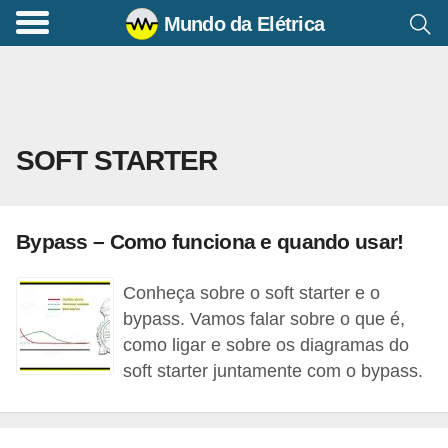
Mundo da Elétrica
C
o
m
a
SOFT STARTER
n
d
o
Bypass – Como funciona e quando usar!
s
E
Conheça sobre o soft starter e o
l
bypass. Vamos falar sobre o que é,
é
como ligar e sobre os diagramas do
soft starter juntamente com o bypass.
t
r
i