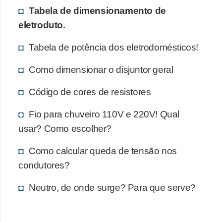
Tabela de dimensionamento de
e
eletroduto.
C
u
Tabela de potência dos eletrodomésticos!
r
Como dimensionar o disjuntor geral
s
o
Código de cores de resistores
s
Fio para chuveiro 110V e 220V! Qual
d
usar? Como escolher?
e
Como calcular queda de tensão nos
e
condutores?
l
é
Neutro, de onde surge? Para que serve?
t
r