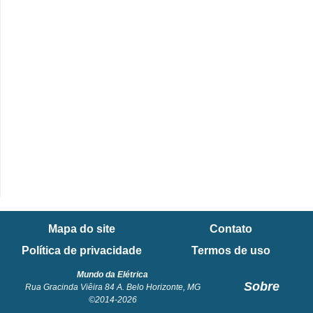
e
C
u
r
s
o
s
d
e
e
Mapa do site
Contato
l
Política de privacidade
Termos de uso
é
t
Mundo da Elétrica
Sobre
Rua Gracinda Viêira 84 A. Belo Horizonte, MG
r
©2014-2026