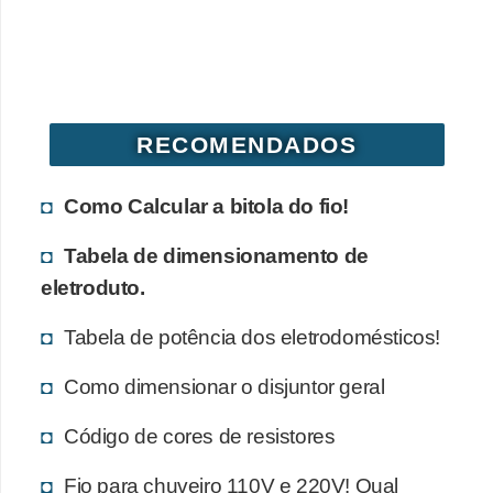
d
e
C
u
RECOMENDADOS
r
i
Como Calcular a bitola do fio!
o
s
Tabela de dimensionamento de
i
eletroduto.
d
Tabela de potência dos eletrodomésticos!
a
d
Como dimensionar o disjuntor geral
e
Código de cores de resistores
s
s
Fio para chuveiro 110V e 220V! Qual