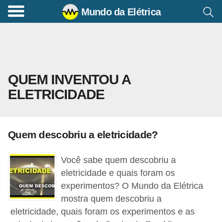
Mundo da Elétrica
C
o
m
a
QUEM INVENTOU A
n
ELETRICIDADE
d
o
s
Quem descobriu a eletricidade?
E
l
Você sabe quem descobriu a
é
eletricidade e quais foram os
t
experimentos? O Mundo da Elétrica
mostra quem descobriu a
r
eletricidade, quais foram os experimentos e as
i