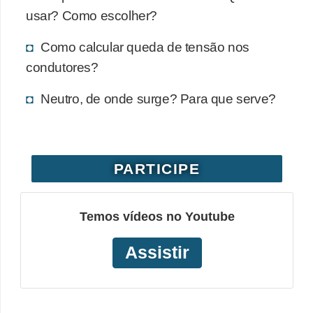
usar? Como escolher?
o
b
Como calcular queda de tensão nos
r
condutores?
e
Neutro, de onde surge? Para que serve?
e
l
e
t
PARTICIPE
r
i
Temos vídeos no Youtube
c
i
Assistir
d
a
d