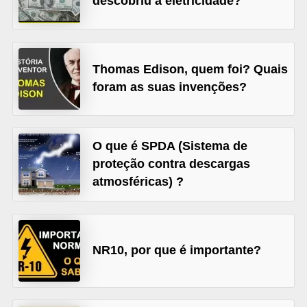
descobriu a eletricidade?
l
é
t
Thomas Edison, quem foi? Quais
r
foram as suas invenções?
i
c
o
O que é SPDA (Sistema de
s
proteção contra descargas
atmosféricas) ?
C
o
n
NR10, por que é importante?
c
e
i