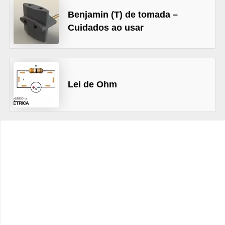
t
Benjamin (T) de tomada –
o
Cuidados ao usar
s
d
e
e
Lei de Ohm
l
e
t
r
i
c
i
d
a