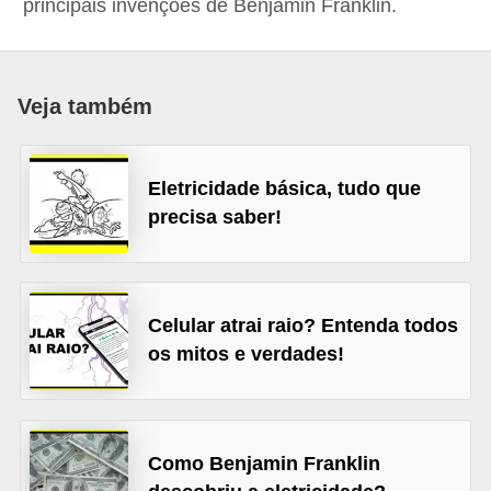
principais invenções de Benjamin Franklin.
c
o
s
Veja também
C
o
Eletricidade básica, tudo que
m
precisa saber!
p
o
n
e
Celular atrai raio? Entenda todos
os mitos e verdades!
n
t
e
s
Como Benjamin Franklin
e