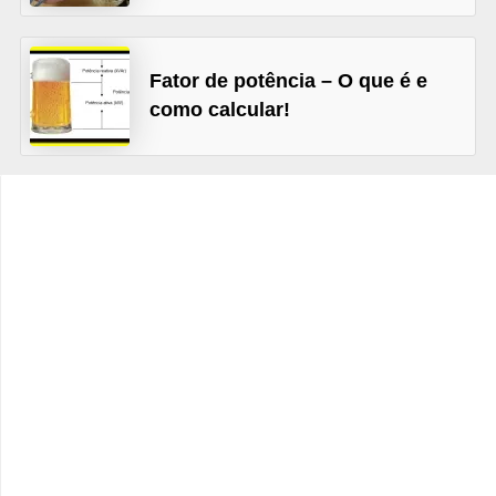
t
o
s
Fator de potência – O que é e
d
como calcular!
e
e
l
e
t
r
i
c
i
d
a