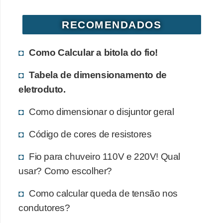
d
e
RECOMENDADOS
C
Como Calcular a bitola do fio!
u
r
Tabela de dimensionamento de
i
eletroduto.
o
Como dimensionar o disjuntor geral
s
i
Código de cores de resistores
d
Fio para chuveiro 110V e 220V! Qual
a
usar? Como escolher?
d
e
Como calcular queda de tensão nos
s
condutores?
s