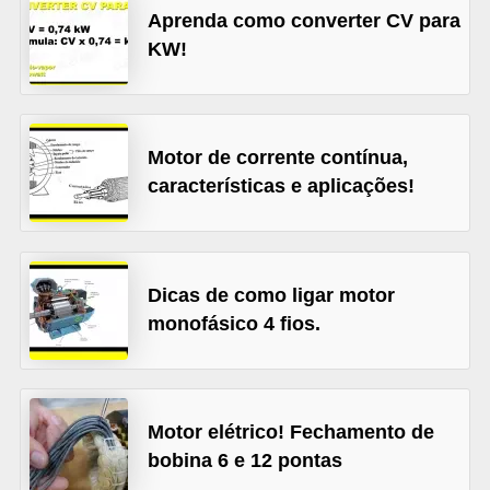
Aprenda como converter CV para
l
KW!
é
t
r
Motor de corrente contínua,
i
características e aplicações!
c
o
s
Dicas de como ligar motor
C
monofásico 4 fios.
o
n
c
Motor elétrico! Fechamento de
e
bobina 6 e 12 pontas
i