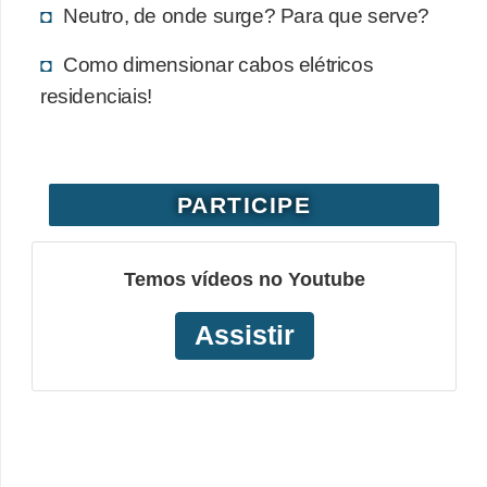
Neutro, de onde surge? Para que serve?
o
b
Como dimensionar cabos elétricos
r
residenciais!
e
e
l
PARTICIPE
e
t
Temos vídeos no Youtube
r
i
Assistir
c
i
d
a
d