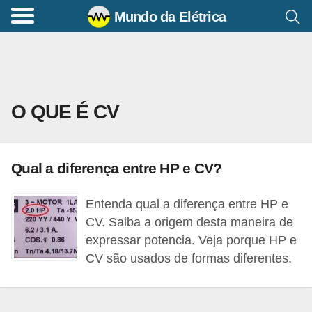
Mundo da Elétrica
C
o
m
a
O QUE É CV
n
d
o
Qual a diferença entre HP e CV?
s
E
Entenda qual a diferença entre HP e
l
CV. Saiba a origem desta maneira de
é
expressar potencia. Veja porque HP e
CV são usados de formas diferentes.
t
r
i