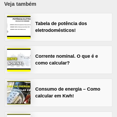
c
Veja também
o
s
Tabela de potência dos
C
eletrodomésticos!
o
m
p
Corrente nominal. O que é e
o
como calcular?
n
e
n
Consumo de energia – Como
t
calcular em Kwh!
e
s
e