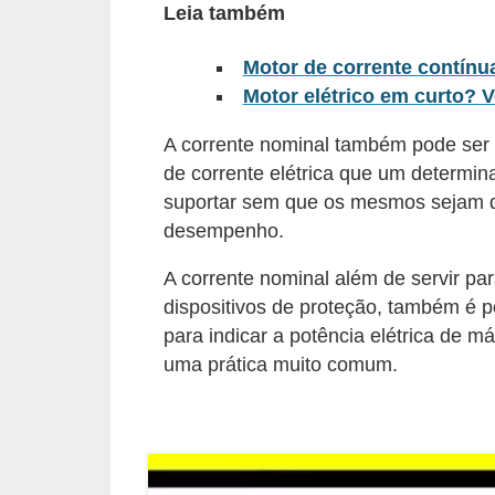
Leia também
l
é
Motor de corrente contínua
t
Motor elétrico em curto? V
r
A corrente nominal também pode ser 
i
de corrente elétrica que um determin
c
suportar sem que os mesmos sejam d
o
desempenho.
s
A corrente nominal além de servir p
C
dispositivos de proteção, também é 
para indicar a potência elétrica de m
o
uma prática muito comum.
n
c
e
i