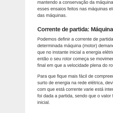
mantendo a conservação da máquina 
o
esses ensaios feitos nas máquinas el
b
das máquinas.
r
e
Corrente de partida: Máquinas
e
Podemos definir a corrente de partida 
l
determinada máquina (motor) demand
e
que no instante inicial a energia elét
t
então o seu rotor começa se movimenta
final em que a velocidade plena do rot
r
i
Para que fique mais fácil de compree
c
surto de energia na rede elétrica, dev
i
com que está corrente varie está in
foi dada a partida, sendo que o valor
d
inicial.
a
d