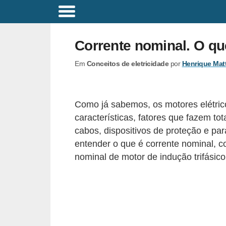
C
o
Corrente nominal. O qu
m
Em
Conceitos de eletricidade
por
Henrique Mat
a
n
d
Como já sabemos, os motores elétric
o
características, fatores que fazem to
s
cabos, dispositivos de proteção e par
E
entender o que é corrente nominal, co
nominal de motor de indução trifásico
l
é
t
r
i