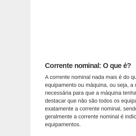
c
o
s
C
o
m
p
Corrente nominal: O que é?
o
A corrente nominal nada mais é do q
n
equipamento ou máquina, ou seja, a 
e
necessária para que a máquina tenha
n
destacar que não são todos os equ
t
exatamente a corrente nominal, sendo
e
geralmente a corrente nominal é indi
equipamentos.
s
e