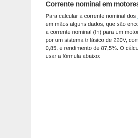
Corrente nominal em motores
e
Para calcular a corrente nominal dos
C
em mãos alguns dados, que são encon
u
a corrente nominal (In) para um moto
r
por um sistema trifásico de 220V, co
s
0,85, e rendimento de 87,5%. O cálcu
usar a fórmula abaixo:
o
s
d
e
e
l
é
t
r