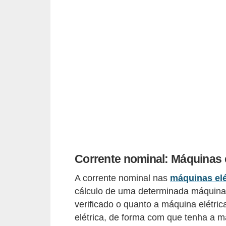
d
e
C
u
r
i
o
s
i
d
Corrente nominal: Máquinas e
a
d
A corrente nominal nas
máquinas elé
cálculo de uma determinada máquina,
e
verificado o quanto a máquina elétric
s
elétrica, de forma com que tenha a m
s