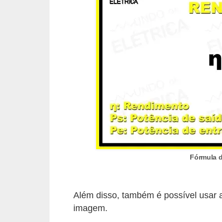
i
c
a
e
m
v
í
d
e
o
F
Fórmula d
a
ç
Além disso, também é possível usar a
a
imagem.
v