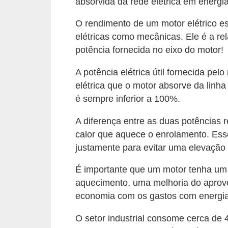
absorvida da rede elétrica em energi
l
O rendimento de um motor elétrico es
é
elétricas como mecânicas. Ele é a rel
t
potência fornecida no eixo do motor!
r
A potência elétrica útil fornecida pe
i
elétrica que o motor absorve da linh
c
é sempre inferior a 100%.
o
s
A diferença entre as duas potências
calor que aquece o enrolamento. Esse
C
justamente para evitar uma elevação
o
É importante que um motor tenha um
n
aquecimento, uma melhoria do aprove
c
economia com os gastos com energia
e
i
O setor industrial consome cerca de 