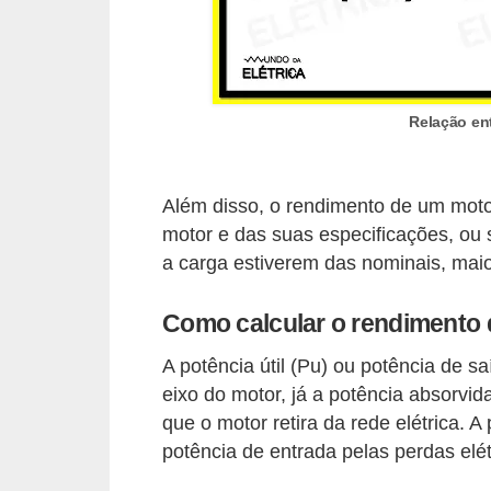
o
b
r
e
Relação en
e
l
Além disso, o rendimento de um moto
e
motor e das suas especificações, ou 
t
a carga estiverem das nominais, maio
r
i
Como calcular o rendimento
c
A potência útil (Pu) ou potência de s
i
eixo do motor, já a potência absorvid
d
que o motor retira da rede elétrica. A
a
potência de entrada pelas perdas elét
d