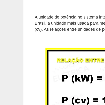
d
e
A unidade de potência no sistema inte
C
Brasil, a unidade mais usada para m
u
(cv). As relações entre unidades de 
r
i
o
s
i
d
a
d
e
s
s