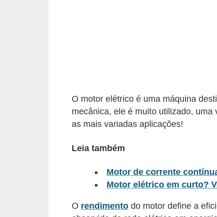
c
o
s
C
o
m
p
O motor elétrico é uma máquina desti
mecânica, ele é muito utilizado, uma
o
as mais variadas aplicações!
n
e
Leia também
n
t
Motor de corrente contínua
Motor elétrico em curto? V
e
s
O
rendimento
do motor define a efic
e