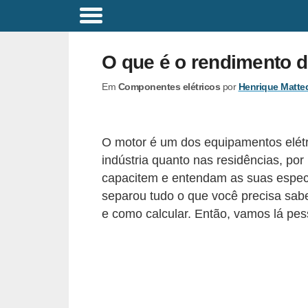
C
o
O que é o rendimento d
m
Em
Componentes elétricos
por
Henrique Matte
a
n
d
O motor é um dos equipamentos elétri
o
indústria quanto nas residências, por 
s
capacitem e entendam as suas especi
E
separou tudo o que você precisa sab
e como calcular. Então, vamos lá pes
l
é
t
r
i