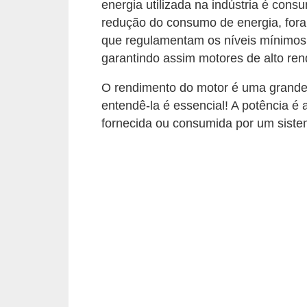
energia utilizada na indústria é cons
t
redução do consumo de energia, fora
o
que regulamentam os níveis mínimos
s
garantindo assim motores de alto ren
d
e
O rendimento do motor é uma grand
entendê-la é essencial! A potência é
e
fornecida ou consumida por um siste
l
e
t
r
i
c
i
d
a