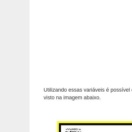
e
C
u
r
s
o
s
d
e
e
Utilizando essas variáveis é possíve
visto na imagem abaixo.
l
é
t
r