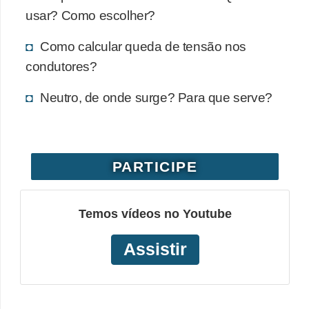
usar? Como escolher?
o
b
Como calcular queda de tensão nos
r
condutores?
e
Neutro, de onde surge? Para que serve?
e
l
e
t
PARTICIPE
r
i
Temos vídeos no Youtube
c
i
Assistir
d
a
d