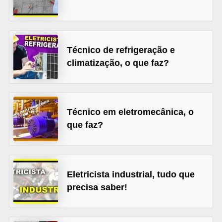
l
é
t
Técnico de refrigeração e
r
climatização, o que faz?
i
c
o
Técnico em eletromecânica, o
s
que faz?
C
o
n
Eletricista industrial, tudo que
c
precisa saber!
e
i