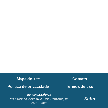
e
C
u
r
s
o
s
d
e
e
Mapa do site
Contato
l
Política de privacidade
Termos de uso
é
t
Mundo da Elétrica
Sobre
Rua Gracinda Viêira 84 A. Belo Horizonte, MG
r
©2014-2026