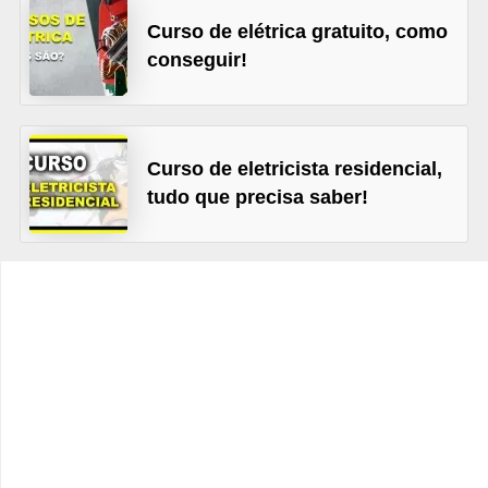
t
Curso de elétrica gratuito, como
o
conseguir!
s
d
e
Curso de eletricista residencial,
e
tudo que precisa saber!
l
e
t
r
i
c
i
d
a