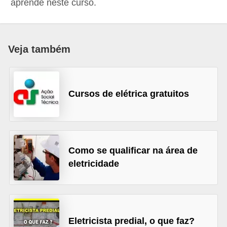
aprende neste curso.
c
o
s
Veja também
C
o
m
Cursos de elétrica gratuitos
p
o
n
e
Como se qualificar na área de
eletricidade
n
t
e
s
Eletricista predial, o que faz?
e