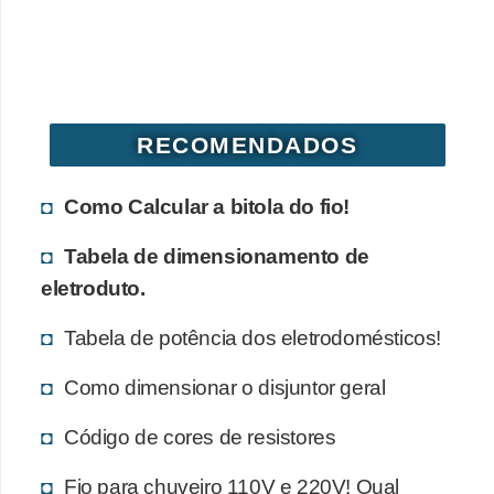
d
e
C
u
RECOMENDADOS
r
i
Como Calcular a bitola do fio!
o
s
Tabela de dimensionamento de
i
eletroduto.
d
Tabela de potência dos eletrodomésticos!
a
d
Como dimensionar o disjuntor geral
e
Código de cores de resistores
s
s
Fio para chuveiro 110V e 220V! Qual