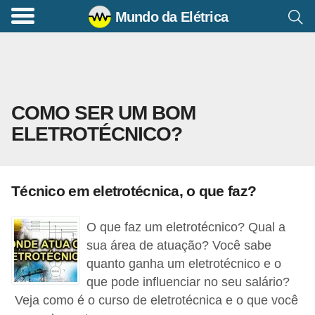
Mundo da Elétrica
C
o
m
a
COMO SER UM BOM
n
ELETROTÉCNICO?
d
o
s
Técnico em eletrotécnica, o que faz?
E
l
O que faz um eletrotécnico? Qual a
é
sua área de atuação? Você sabe
t
quanto ganha um eletrotécnico e o
que pode influenciar no seu salário?
r
Veja como é o curso de eletrotécnica e o que você
i