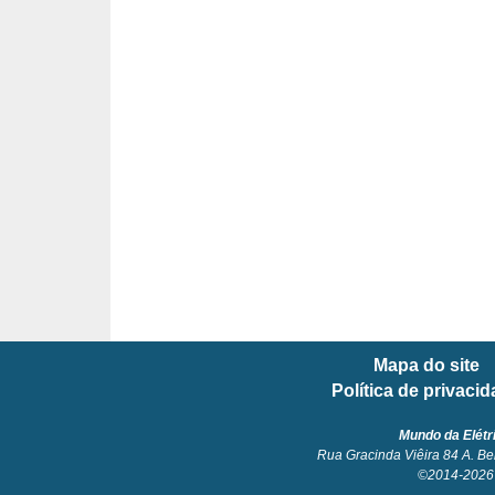
l
é
t
r
i
c
o
s
C
o
Mapa do site
n
Política de privaci
c
e
Mundo da Elétr
Rua Gracinda Viêira 84 A. Be
i
©2014-2026