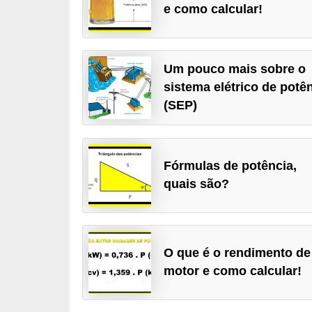
e como calcular!
c
o
s
Um pouco mais sobre o
C
sistema elétrico de potê
o
(SEP)
m
p
o
Fórmulas de potência,
n
quais são?
e
n
t
O que é o rendimento de
e
motor e como calcular!
s
e