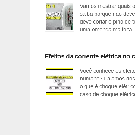
Vamos mostrar quais os
l
saiba porque não deve
é
deve cortar o pino de 
t
uma emenda malfeita.
r
i
c
Efeitos da corrente elétrica n
o
Você conhece os efeito
s
humano? Falamos dos e
C
o que é choque elétric
o
caso de choque elétric
n
c
e
i