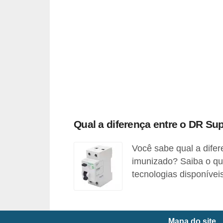
t
o
s
d
e
e
l
e
Qual a diferença entre o DR S
t
r
Você sabe qual a dif
i
imunizado? Saiba o qu
c
tecnologias disponívei
i
d
a
Mapa do site