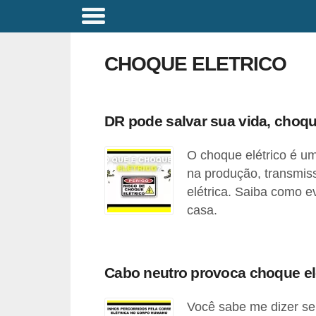
C
o
CHOQUE ELETRICO
m
a
n
DR pode salvar sua vida, choque
d
O choque elétrico é um
o
na produção, transmis
s
elétrica. Saiba como e
E
casa.
l
é
t
Cabo neutro provoca choque el
r
i
Você sabe me dizer se 