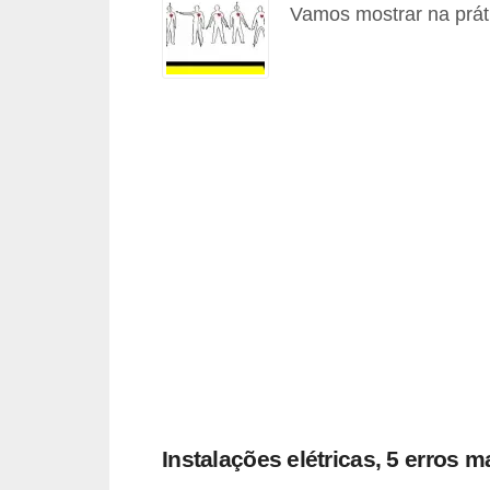
Vamos mostrar na práti
c
o
s
C
o
m
p
o
n
e
n
t
e
s
Instalações elétricas, 5 erros 
e