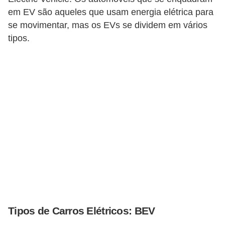
o
em EV são aqueles que usam energia elétrica para
se movimentar, mas os EVs se dividem em vários
b
tipos.
r
e
e
l
e
t
r
i
c
i
d
a
Tipos de Carros Elétricos: BEV
d