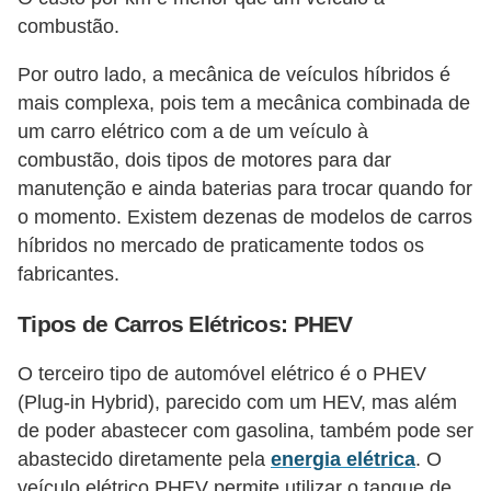
c
combustão.
i
Por outro lado, a mecânica de veículos híbridos é
d
mais complexa, pois tem a mecânica combinada de
a
um carro elétrico com a de um veículo à
d
combustão, dois tipos de motores para dar
e
manutenção e ainda baterias para trocar quando for
o momento. Existem dezenas de modelos de carros
F
híbridos no mercado de praticamente todos os
e
fabricantes.
r
Tipos de Carros Elétricos: PHEV
r
a
O terceiro tipo de automóvel elétrico é o PHEV
m
(Plug-in Hybrid), parecido com um HEV, mas além
e
de poder abastecer com gasolina, também pode ser
abastecido diretamente pela
energia elétrica
. O
n
veículo elétrico PHEV permite utilizar o tanque de