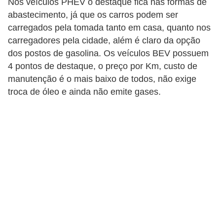
Nos veículos PHEV o destaque fica nas formas de
a
abastecimento, já que os carros podem ser
carregados pela tomada tanto em casa, quanto nos
l
carregadores pela cidade, além é claro da opção
a
dos postos de gasolina. Os veículos BEV possuem
ç
4 pontos de destaque, o preço por Km, custo de
ã
manutenção é o mais baixo de todos, não exige
o
troca de óleo e ainda não emite gases.
e
l
é
t
r
i
c
a