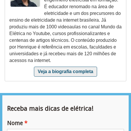
i
É educador renomado na área de
c
eletricidade e um dos precursores do
ensino de eletricidade na internet brasileira. Já
i
produziu mais de 1000 videoaulas no canal Mundo da
d
Elétrica no Youtube, cursos profissionalizantes e
a
centenas de artigos técnicos. O conteúdo produzido
d
por Henrique é referência em escolas, faculdades e
universidades e já recebeu mais de 120 milhões de
e
acessos na internet.
Veja a biografia completa
Receba mais dicas de elétrica!
Nome