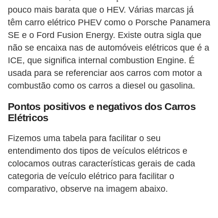
s
pouco mais barata que o HEV. Várias marcas já
t
têm carro elétrico PHEV como o Porsche Panamera
a
SE e o Ford Fusion Energy. Existe outra sigla que
não se encaixa nas de automóveis elétricos que é a
H
ICE, que significa internal combustion Engine. É
i
usada para se referenciar aos carros com motor a
s
combustão como os carros a diesel ou gasolina.
t
Pontos positivos e negativos dos Carros
ó
Elétricos
r
i
Fizemos uma tabela para facilitar o seu
entendimento dos tipos de veículos elétricos e
a
colocamos outras características gerais de cada
s
categoria de veículo elétrico para facilitar o
d
comparativo, observe na imagem abaixo.
a
e