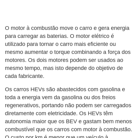
o
c
ê
O motor à combustão move o carro e gera energia
m
para carregar as baterias. O motor elétrico é
e
utilizado para tornar o carro mais eficiente ou
s
mesmo aumentar o torque combinando a força dos
motores. Os dois motores podem ser usados ao
m
mesmo tempo, mas isto depende do objetivo de
o
cada fabricante.
–
E
Os carros HEVs são abastecidos com gasolina e
toda a energia vem da gasolina ou dos freios
l
regenerativos, portando não podem ser carregados
e
diretamente com eletricidade. Os HEVs têm
t
autonomia maior que os BEV e gastam bem menos
r
combustível que os carros com motor à combustão.
i
O custo por km é menor que um veículo à