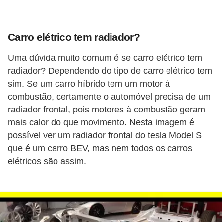
r
e
s
Carro elétrico tem radiador?
i
Uma dúvida muito comum é se carro elétrico tem
d
radiador? Dependendo do tipo de carro elétrico tem
e
sim. Se um carro híbrido tem um motor à
n
combustão, certamente o automóvel precisa de um
c
radiador frontal, pois motores à combustão geram
i
mais calor do que movimento. Nesta imagem é
a
possível ver um radiador frontal do tesla Model S
que é um carro BEV, mas nem todos os carros
l
elétricos são assim.
I
n
s
t