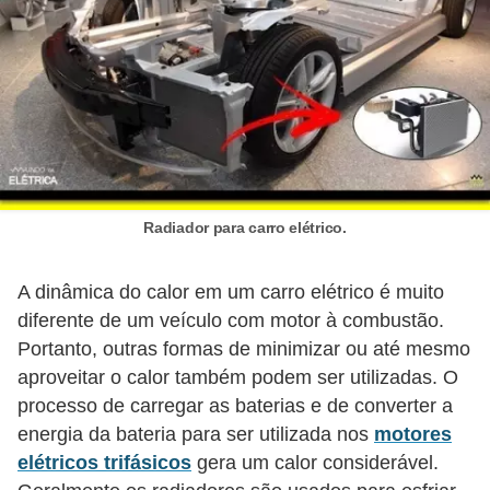
r
u
m
e
n
t
o
Radiador para carro elétrico.
s
d
A dinâmica do calor em um carro elétrico é muito
e
diferente de um veículo com motor à combustão.
m
Portanto, outras formas de minimizar ou até mesmo
e
aproveitar o calor também podem ser utilizadas. O
processo de carregar as baterias e de converter a
d
energia da bateria para ser utilizada nos
motores
i
elétricos trifásicos
gera um calor considerável.
ç