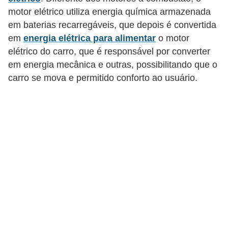
c
motor elétrico utiliza energia química armazenada
o
em baterias recarregáveis, que depois é convertida
s
em
energia elétrica para alimentar
o motor
elétrico do carro, que é responsável por converter
C
em energia mecânica e outras, possibilitando que o
o
carro se mova e permitido conforto ao usuário.
m
p
o
n
e
n
t
e
s
e