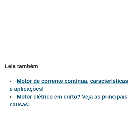
l
é
t
r
i
c
o
Leia também
s
Motor de corrente contínua, características
C
e aplicações!
o
Motor elétrico em curto? Veja as principais
n
causas!
c
e
i