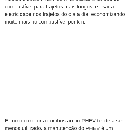
t
combustível para trajetos mais longos, e usar a
a
eletricidade nos trajetos do dia a dia, economizando
s
muito mais no combustível por km.
p
a
r
a
e
l
e
t
r
i
c
E como o motor a combustão no PHEV tende a ser
i
menos utilizado, a manutenção do PHEV é um