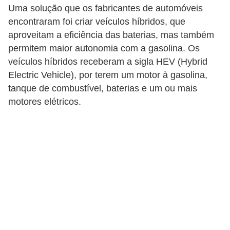
i
Uma solução que os fabricantes de automóveis
c
encontraram foi criar veículos híbridos, que
a
aproveitam a eficiência das baterias, mas também
permitem maior autonomia com a gasolina. Os
e
veículos híbridos receberam a sigla HEV (Hybrid
m
Electric Vehicle), por terem um motor à gasolina,
v
tanque de combustível, baterias e um ou mais
í
motores elétricos.
d
e
o
F
a
ç
a
v