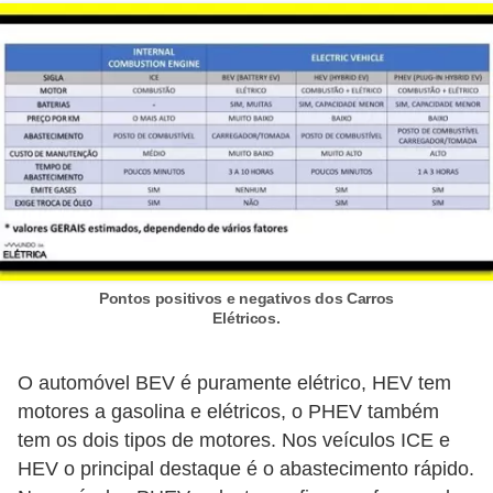
l
e
t
r
i
c
i
d
a
Pontos positivos e negativos dos Carros
d
Elétricos.
e
O automóvel BEV é puramente elétrico, HEV tem
I
motores a gasolina e elétricos, o PHEV também
n
tem os dois tipos de motores. Nos veículos ICE e
s
HEV o principal destaque é o abastecimento rápido.
t