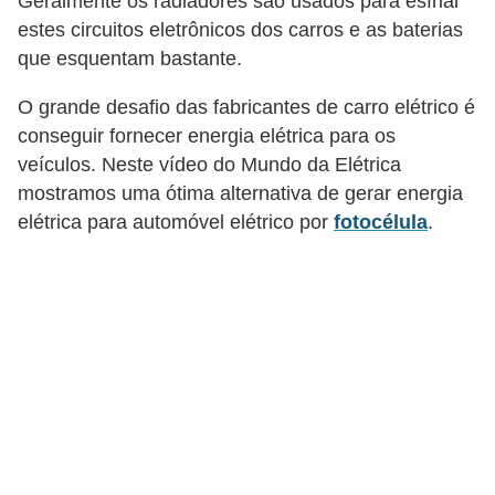
Geralmente os radiadores são usados para esfriar
ã
estes circuitos eletrônicos dos carros e as baterias
o
que esquentam bastante.
P
O grande desafio das fabricantes de carro elétrico é
r
conseguir fornecer energia elétrica para os
o
veículos. Neste vídeo do Mundo da Elétrica
j
mostramos uma ótima alternativa de gerar energia
elétrica para automóvel elétrico por
fotocélula
.
e
t
o
s
e
e
s
q
u