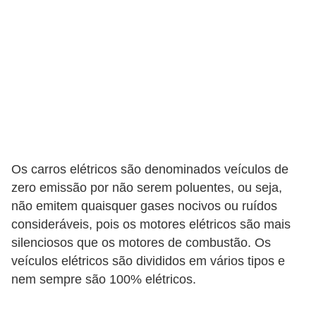
t
o
s
d
e
e
l
e
Os carros elétricos são denominados veículos de
t
zero emissão por não serem poluentes, ou seja,
r
não emitem quaisquer gases nocivos ou ruídos
i
consideráveis, pois os motores elétricos são mais
c
silenciosos que os motores de combustão. Os
i
veículos elétricos são divididos em vários tipos e
nem sempre são 100% elétricos.
d
a