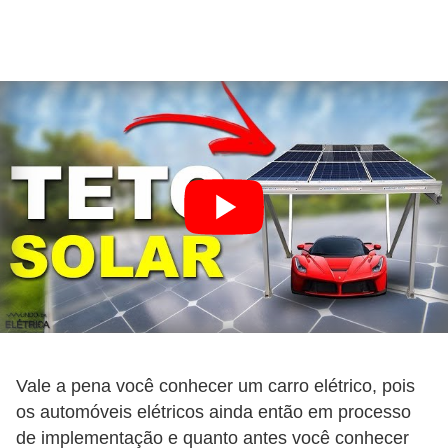
e
m
a
s
e
l
é
t
r
i
c
o
s
Vale a pena você conhecer um carro elétrico, pois
os automóveis elétricos ainda então em processo
S
de implementação e quanto antes você conhecer