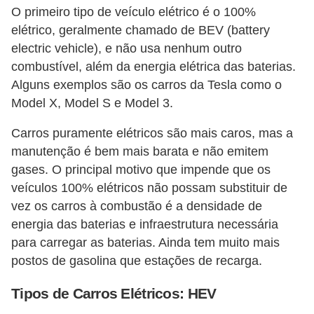
O primeiro tipo de veículo elétrico é o 100%
e
elétrico, geralmente chamado de BEV (battery
C
electric vehicle), e não usa nenhum outro
u
combustível, além da energia elétrica das baterias.
Alguns exemplos são os carros da Tesla como o
r
Model X, Model S e Model 3.
s
o
Carros puramente elétricos são mais caros, mas a
s
manutenção é bem mais barata e não emitem
gases. O principal motivo que impende que os
d
veículos 100% elétricos não possam substituir de
e
vez os carros à combustão é a densidade de
e
energia das baterias e infraestrutura necessária
l
para carregar as baterias. Ainda tem muito mais
é
postos de gasolina que estações de recarga.
t
Tipos de Carros Elétricos: HEV
r