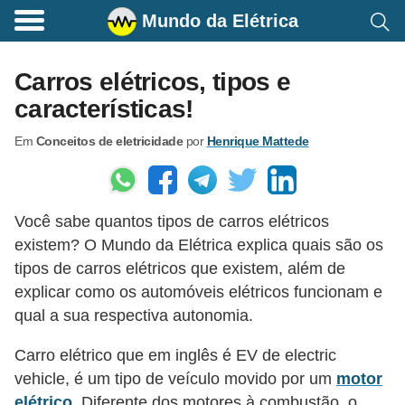
Mundo da Elétrica
C
o
Carros elétricos, tipos e
m
características!
a
Em
Conceitos de eletricidade
por
Henrique Mattede
n
d
o
Você sabe quantos tipos de carros elétricos
s
existem? O Mundo da Elétrica explica quais são os
E
tipos de carros elétricos que existem, além de
l
explicar como os automóveis elétricos funcionam e
é
qual a sua respectiva autonomia.
t
Carro elétrico que em inglês é EV de electric
r
vehicle, é um tipo de veículo movido por um
motor
i
elétrico
. Diferente dos motores à combustão, o