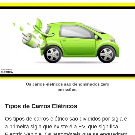
d
e
C
u
r
i
o
s
i
Os carros elétricos são denominados zero
d
emissões.
a
d
Tipos de Carros Elétricos
e
Os tipos de carros elétrico são divididos por sigla e
s
a primeira sigla que existe é a EV, que significa
s
Electric Vehicle. Os automóveis que se enquadram