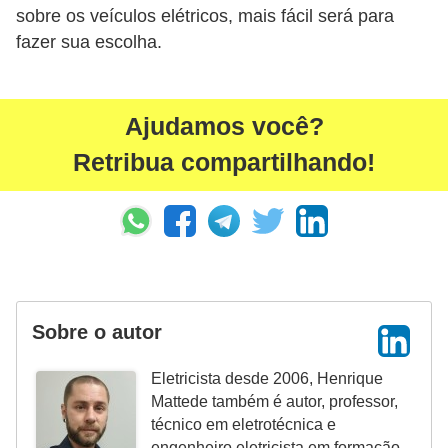
e
sobre os veículos elétricos, mais fácil será para
g
fazer sua escolha.
u
r
Ajudamos você?
a
n
Retribua compartilhando!
ç
a
e
m
e
Sobre o autor
l
e
Eletricista desde 2006, Henrique
t
Mattede também é autor, professor,
técnico em eletrotécnica e
r
engenheiro eletricista em formação.