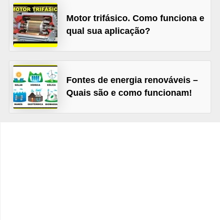
d
Motor trifásico. Como funciona e
e
qual sua aplicação?
C
u
r
Fontes de energia renováveis –
i
Quais são e como funcionam!
o
s
i
d
a
d
e
s
s