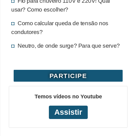
Fio para chuveiro 110V e 220V! Qual
e
usar? Como escolher?
C
Como calcular queda de tensão nos
u
condutores?
r
Neutro, de onde surge? Para que serve?
s
o
s
d
PARTICIPE
e
e
Temos vídeos no Youtube
l
é
Assistir
t
r