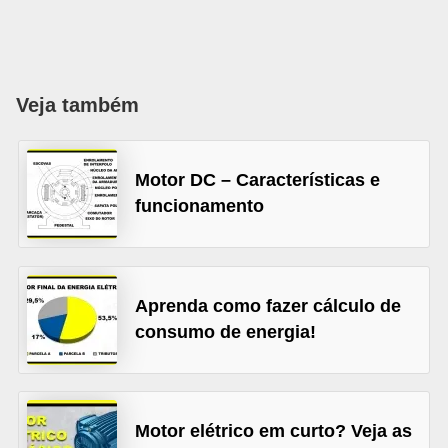
l
é
t
Veja também
r
i
c
Motor DC – Características e
o
funcionamento
s
C
Aprenda como fazer cálculo de
o
consumo de energia!
n
c
e
i
Motor elétrico em curto? Veja as