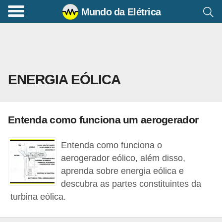
Mundo da Elétrica
C
o
m
a
ENERGIA EÓLICA
n
d
o
Entenda como funciona um aerogerador
s
E
Entenda como funciona o
l
aerogerador eólico, além disso,
é
aprenda sobre energia eólica e
descubra as partes constituintes da
t
turbina eólica.
r
i