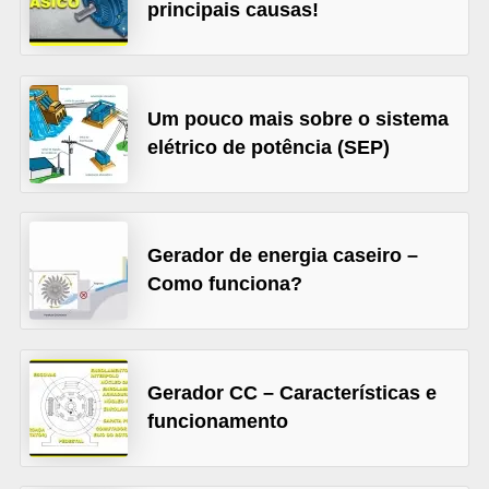
t
principais causas!
o
s
d
Um pouco mais sobre o sistema
e
elétrico de potência (SEP)
e
l
e
Gerador de energia caseiro –
t
Como funciona?
r
i
c
Gerador CC – Características e
i
funcionamento
d
a