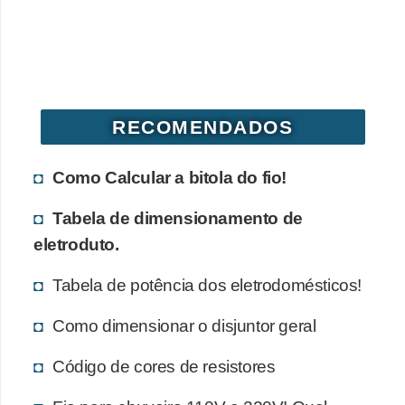
o
b
r
e
RECOMENDADOS
e
l
Como Calcular a bitola do fio!
e
t
Tabela de dimensionamento de
r
eletroduto.
i
Tabela de potência dos eletrodomésticos!
c
i
Como dimensionar o disjuntor geral
d
Código de cores de resistores
a
d