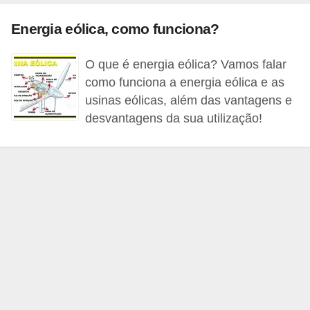
c
Energia eólica, como funciona?
o
s
O que é energia eólica? Vamos falar
C
como funciona a energia eólica e as
o
usinas eólicas, além das vantagens e
desvantagens da sua utilização!
m
p
o
n
e
n
t
e
s
e