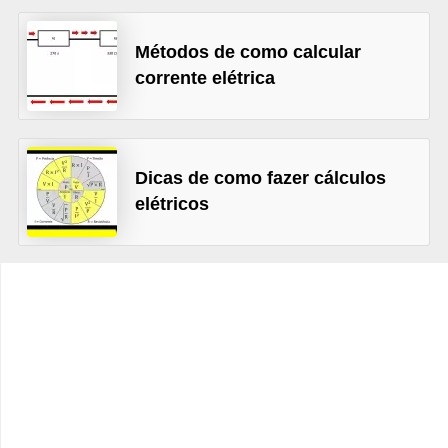
t
o
Métodos de como calcular
s
corrente elétrica
d
e
e
Dicas de como fazer cálculos
l
elétricos
e
t
r
i
c
i
d
a