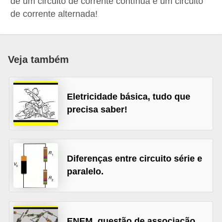
de um circuito de corrente contínua e um circuito
c
de corrente alternada!
o
s
C
Veja também
o
m
Eletricidade básica, tudo que
p
precisa saber!
o
n
e
Diferenças entre circuito série e
n
paralelo.
t
e
s
e
ENEM, questão de associação