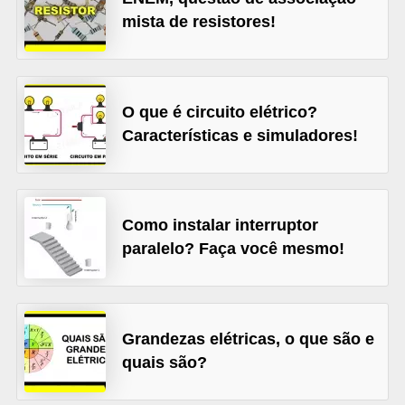
mista de resistores!
l
é
t
r
O que é circuito elétrico?
i
Características e simuladores!
c
o
s
Como instalar interruptor
paralelo? Faça você mesmo!
C
o
n
c
Grandezas elétricas, o que são e
e
quais são?
i