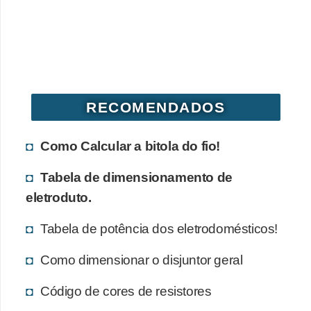
d
e
C
u
r
RECOMENDADOS
i
o
Como Calcular a bitola do fio!
s
Tabela de dimensionamento de
i
eletroduto.
d
a
Tabela de potência dos eletrodomésticos!
d
Como dimensionar o disjuntor geral
e
s
Código de cores de resistores
s