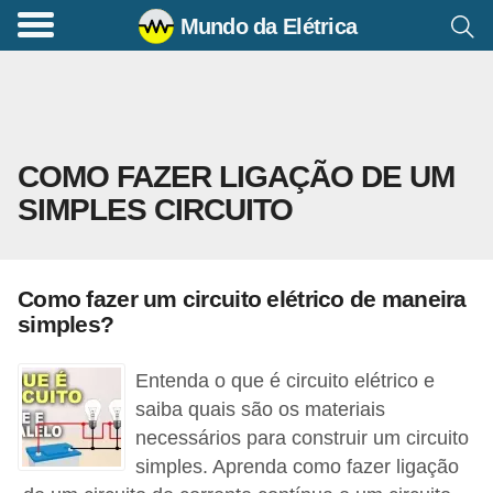
Mundo da Elétrica
C
o
m
a
COMO FAZER LIGAÇÃO DE UM
n
SIMPLES CIRCUITO
d
o
s
Como fazer um circuito elétrico de maneira
E
simples?
l
é
Entenda o que é circuito elétrico e
t
saiba quais são os materiais
necessários para construir um circuito
r
simples. Aprenda como fazer ligação
i