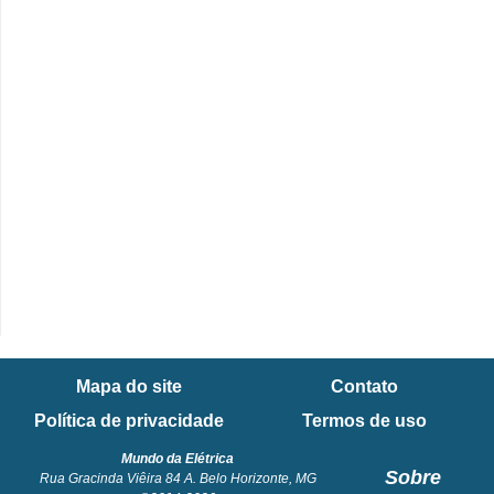
e
C
u
r
s
o
s
d
e
e
l
Mapa do site
Contato
é
Política de privacidade
Termos de uso
t
Mundo da Elétrica
r
Sobre
Rua Gracinda Viêira 84 A. Belo Horizonte, MG