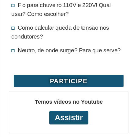
Fio para chuveiro 110V e 220V! Qual
o
usar? Como escolher?
b
r
Como calcular queda de tensão nos
e
condutores?
e
Neutro, de onde surge? Para que serve?
l
e
t
r
PARTICIPE
i
c
Temos vídeos no Youtube
i
Assistir
d
a
d