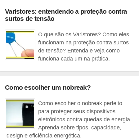
d
Varistores: entendendo a proteção contra
e
surtos de tensão
C
u
O que são os Varistores? Como eles
funcionam na proteção contra surtos
r
de tensão? Entenda e veja como
i
funciona cada um na prática.
o
s
i
Como escolher um nobreak?
d
a
Como escolher o nobreak perfeito
d
para proteger seus dispositivos
e
eletrônicos contra quedas de energia.
s
Aprenda sobre tipos, capacidade,
design e eficiência energética.
s