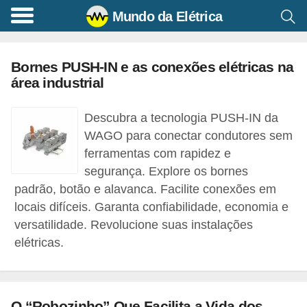
Mundo da Elétrica
C
o
Bornes PUSH-IN e as conexões elétricas na
m
área industrial
a
n
Descubra a tecnologia PUSH-IN da
d
WAGO para conectar condutores sem
o
ferramentas com rapidez e
segurança. Explore os bornes
s
padrão, botão e alavanca. Facilite conexões em
E
locais difíceis. Garanta confiabilidade, economia e
l
versatilidade. Revolucione suas instalações
é
elétricas.
t
r
i
O “Robozinho” Que Facilita a Vida dos