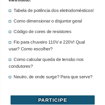
o
Tabela de potência dos eletrodomésticos!
c
ê
Como dimensionar o disjuntor geral
m
Código de cores de resistores
e
s
Fio para chuveiro 110V e 220V! Qual
m
usar? Como escolher?
o
Como calcular queda de tensão nos
–
condutores?
E
l
Neutro, de onde surge? Para que serve?
e
t
r
PARTICIPE
i