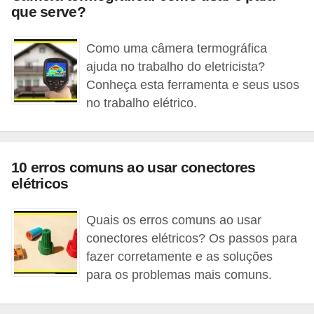
t
que serve?
o
s
Como uma câmera termográfica
ajuda no trabalho do eletricista?
d
Conheça esta ferramenta e seus usos
e
no trabalho elétrico.
e
l
e
10 erros comuns ao usar conectores
t
elétricos
r
i
Quais os erros comuns ao usar
c
conectores elétricos? Os passos para
fazer corretamente e as soluções
i
para os problemas mais comuns.
d
a