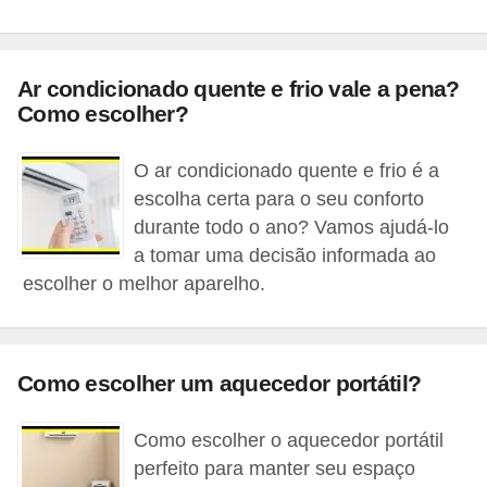
o
b
Ar condicionado quente e frio vale a pena?
r
Como escolher?
e
e
O ar condicionado quente e frio é a
l
escolha certa para o seu conforto
e
durante todo o ano? Vamos ajudá-lo
t
a tomar uma decisão informada ao
escolher o melhor aparelho.
r
i
c
Como escolher um aquecedor portátil?
i
d
Como escolher o aquecedor portátil
a
perfeito para manter seu espaço
d