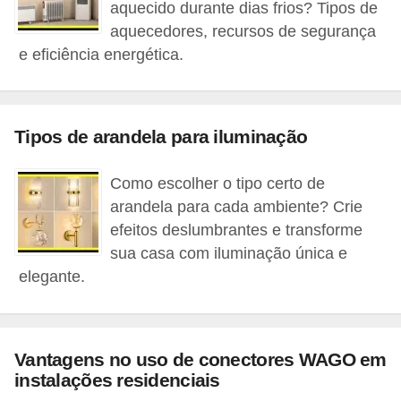
aquecido durante dias frios? Tipos de
e
aquecedores, recursos de segurança
e eficiência energética.
C
u
r
Tipos de arandela para iluminação
s
o
Como escolher o tipo certo de
s
arandela para cada ambiente? Crie
d
efeitos deslumbrantes e transforme
e
sua casa com iluminação única e
e
elegante.
l
é
t
Vantagens no uso de conectores WAGO em
instalações residenciais
r