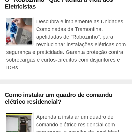
c
Eletricistas
o
Descubra e implemente as Unidades
s
Combinadas da Tramontina,
C
apelidadas de "Robozinho", para
o
revolucionar instalações elétricas com
m
segurança e praticidade. Garanta proteção contra
sobrecargas e curtos-circuitos com disjuntores e
p
IDRs.
o
n
e
Como instalar um quadro de comando
n
elétrico residencial?
t
e
Aprenda a instalar um quadro de
s
comando elétrico residencial com
e