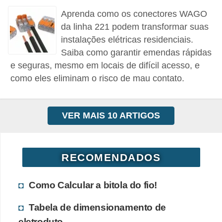
i
Aprenda como os conectores WAGO
c
da linha 221 podem transformar suas
a
instalações elétricas residenciais.
e
Saiba como garantir emendas rápidas
m
e seguras, mesmo em locais de difícil acesso, e
v
como eles eliminam o risco de mau contato.
í
d
VER MAIS 10 ARTIGOS
e
o
F
RECOMENDADOS
a
Como Calcular a bitola do fio!
ç
a
Tabela de dimensionamento de
v
eletroduto.