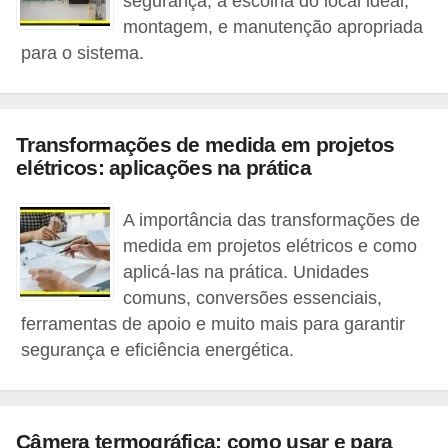
segurança, a escolha do local ideal,
l
montagem, e manutenção apropriada
para o sistema.
é
t
r
Transformações de medida em projetos
i
elétricos: aplicações na prática
c
o
A importância das transformações de
s
medida em projetos elétricos e como
aplicá-las na prática. Unidades
C
comuns, conversões essenciais,
o
ferramentas de apoio e muito mais para garantir
n
segurança e eficiência energética.
c
e
i
Câmera termográfica: como usar e para