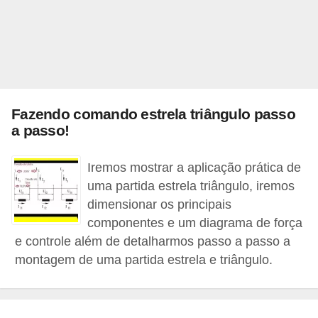
l
é
t
r
i
Fazendo comando estrela triângulo passo
c
a passo!
o
Iremos mostrar a aplicação prática de
s
uma partida estrela triângulo, iremos
C
dimensionar os principais
o
componentes e um diagrama de força
n
e controle além de detalharmos passo a passo a
montagem de uma partida estrela e triângulo.
c
e
i