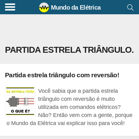
Mundo da Elétrica
C
o
m
a
PARTIDA ESTRELA TRIÂNGULO.
n
d
o
Partida estrela triângulo com reversão!
s
E
Você sabia que a partida estrela
l
triângulo com reversão é muito
é
utilizada em comandos elétricos?
Não? Então vem com a gente, porque
t
o Mundo da Elétrica vai explicar isso para você!
r
i