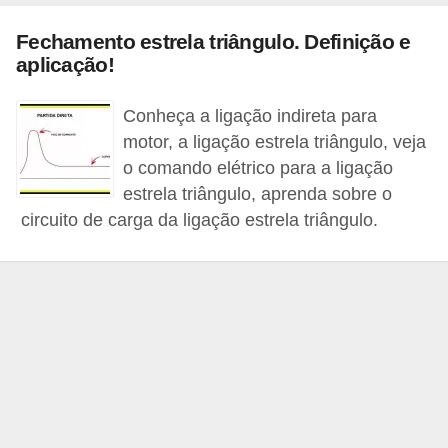
c
Fechamento estrela triângulo. Definição e
o
aplicação!
s
C
Conheça a ligação indireta para
motor, a ligação estrela triângulo, veja
o
o comando elétrico para a ligação
m
estrela triângulo, aprenda sobre o
p
circuito de carga da ligação estrela triângulo.
o
n
e
n
t
e
s
e