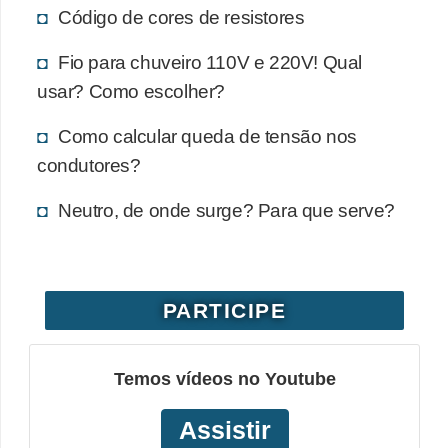
Código de cores de resistores
e
Fio para chuveiro 110V e 220V! Qual
C
usar? Como escolher?
u
r
Como calcular queda de tensão nos
s
condutores?
o
Neutro, de onde surge? Para que serve?
s
d
e
e
PARTICIPE
l
é
Temos vídeos no Youtube
t
r
Assistir