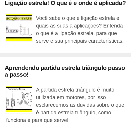
t
Ligação estrela! O que é e onde é aplicada?
o
Você sabe o que é ligação estrela e
s
quais as suas a aplicações? Entenda
d
o que é a ligação estrela, para que
e
serve e sua principais características.
e
l
e
Aprendendo partida estrela triângulo passo
t
a passo!
r
A partida estrela triângulo é muito
i
utilizada em motores, por isso
c
esclarecemos as dúvidas sobre o que
i
é partida estrela triângulo, como
d
funciona e para que serve!
a