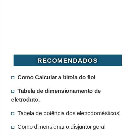
o
b
r
e
e
l
RECOMENDADOS
e
t
Como Calcular a bitola do fio!
r
i
Tabela de dimensionamento de
c
eletroduto.
i
Tabela de potência dos eletrodomésticos!
d
a
Como dimensionar o disjuntor geral
d