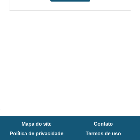
i
c
a
e
m
v
í
d
e
o
F
a
ç
Mapa do site
Contato
a
Política de privacidade
Termos de uso
v