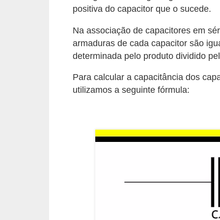
i
positiva do capacitor que o sucede.
c
Na associação de capacitores em sér
a
armaduras de cada capacitor são iguai
e
determinada pelo produto dividido pe
m
v
Para calcular a capacitância dos cap
utilizamos a seguinte fórmula:
í
d
e
o
F
a
ç
a
v