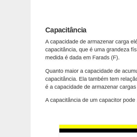
d
e
C
Capacitância
u
A capacidade de armazenar carga elé
r
capacitância, que é uma grandeza fís
i
medida é dada em Farads (F).
o
s
Quanto maior a capacidade de acum
capacitância. Ela também tem relaçã
i
é a capacidade de armazenar cargas e
d
a
A capacitância de um capacitor pode 
d
e
s
s