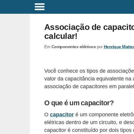
C
o
Associação de capacit
m
calcular!
a
Em
Componentes elétricos
por
Henrique Matte
n
d
o
Você conhece os tipos de associaçõe
s
valor da capacitância equivalente na
E
associação de capacitores em parale
l
O que é um capacitor?
é
t
O
capacitor
é um componente eletrô
r
elétricas dentro de um circuito, e de
i
capacitor é constituído por dois tipos