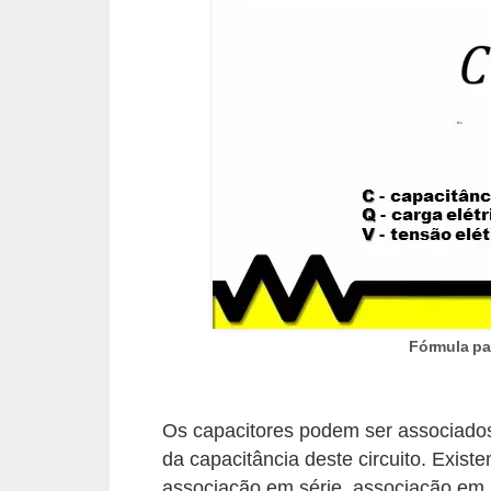
o
b
r
e
e
l
e
t
r
i
Fórmula par
c
i
d
Os capacitores podem ser associados 
a
da capacitância deste circuito. Exist
d
associação em série, associação em p