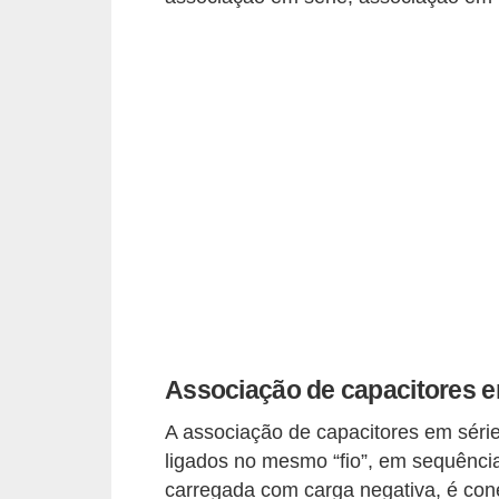
e
C
u
r
s
o
s
d
e
e
l
Associação de capacitores e
é
A associação de capacitores em série
t
ligados no mesmo “fio”, em sequênci
r
carregada com carga negativa, é co