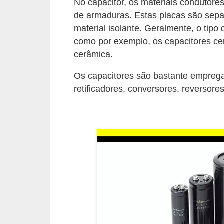
No capacitor, os materiais conduto
l
de armaduras. Estas placas são separ
é
material isolante. Geralmente, o tipo 
como por exemplo, os capacitores ce
t
cerâmica.
r
i
Os capacitores são bastante emprega
c
retificadores, conversores, reversor
o
s
C
o
n
c
e
i